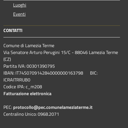
Luoghi
Eventi
CONTATTI
Comune di Lamezia Terme
Via Senatore Arturo Perugini 15/C - 88046 Lamezia Terme
(CZ)
Partita IVA: 00301390795
IBAN: IT74S0709142840000000163798 BIC:
ICRAITRRUB0
Codice IPA: c_m208
Fatturazione elettronica
PEC:
protocollo@pec.comunelameziaterme.it
Centralino Unico: 0968.2071