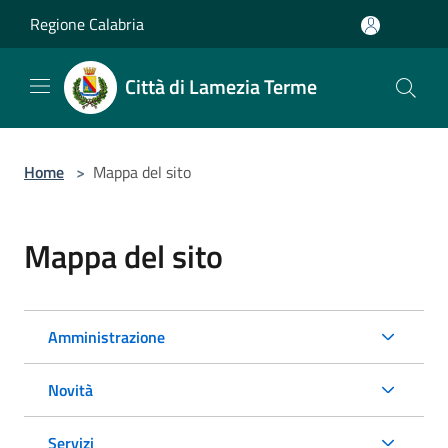
Salta al contenuto principale
Regione Calabria
Città di Lamezia Terme
Home
>
Mappa del sito
Mappa del sito
Amministrazione
Novità
Servizi