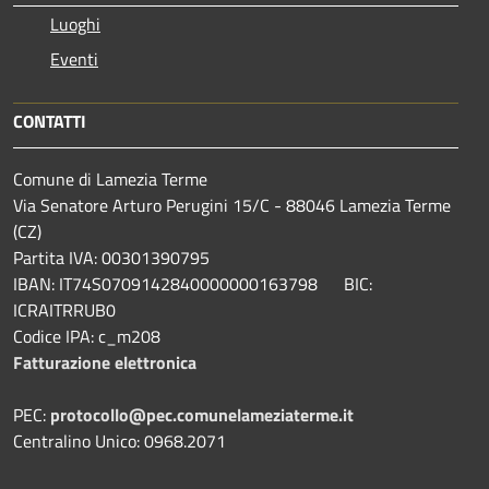
Luoghi
Eventi
CONTATTI
Comune di Lamezia Terme
Via Senatore Arturo Perugini 15/C - 88046 Lamezia Terme
(CZ)
Partita IVA: 00301390795
IBAN: IT74S0709142840000000163798 BIC:
ICRAITRRUB0
Codice IPA: c_m208
Fatturazione elettronica
PEC:
protocollo@pec.comunelameziaterme.it
Centralino Unico: 0968.2071