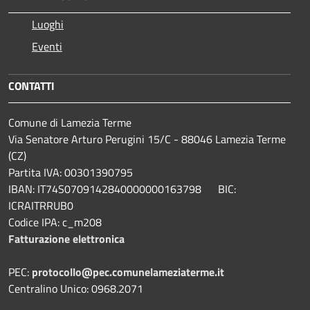
Luoghi
Eventi
CONTATTI
Comune di Lamezia Terme
Via Senatore Arturo Perugini 15/C - 88046 Lamezia Terme
(CZ)
Partita IVA: 00301390795
IBAN: IT74S0709142840000000163798 BIC:
ICRAITRRUB0
Codice IPA: c_m208
Fatturazione elettronica
PEC:
protocollo@pec.comunelameziaterme.it
Centralino Unico: 0968.2071