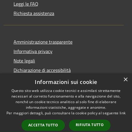
Leggi le FAQ
Richiesta assistenza
Amministrazione trasparente
Informativa privacy
Note legali
Dichiarazione di accessibilità
×
Feedback accessibilità
Informazioni sui cookie
Questo sito web utilizza cookie tecnici e assimilati strettamente
necessari al corretto funzionamento e alla navigazione del sito,
nonché un cookie tecnico analitico al solo fine di elaborare
informazioni statistiche, aggregate e anonime.
RSS
Copyright © 2026 • Città di
Per maggiori dettagli, può consultare la cookie policy al seguente
link
Accessibilità
Lamezia Terme • Powered by
Privacy
Municipium
Accesso
•
RIFIUTA TUTTO
ACCETTA TUTTO
Cookie
redazione