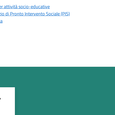
er attività socio-educative
io di Pronto Intervento Sociale (PIS)
ta
?