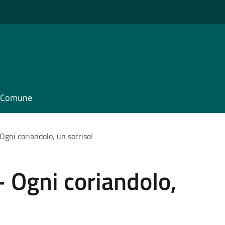
il Comune
gni coriandolo, un sorriso!
 Ogni coriandolo,