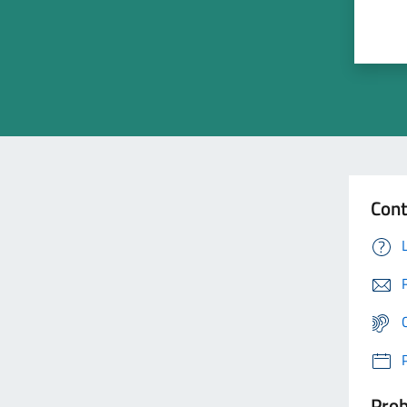
Cont
Prob