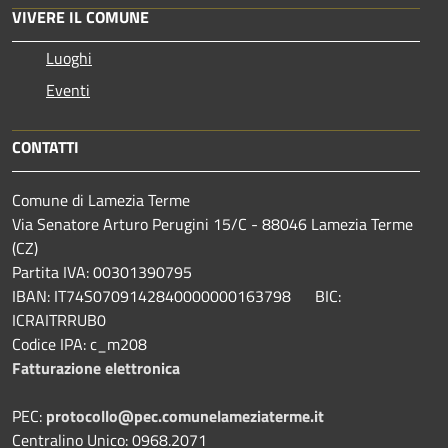
VIVERE IL COMUNE
Luoghi
Eventi
CONTATTI
Comune di Lamezia Terme
Via Senatore Arturo Perugini 15/C - 88046 Lamezia Terme
(CZ)
Partita IVA: 00301390795
IBAN: IT74S0709142840000000163798 BIC:
ICRAITRRUB0
Codice IPA: c_m208
Fatturazione elettronica
PEC:
protocollo@pec.comunelameziaterme.it
Centralino Unico: 0968.2071