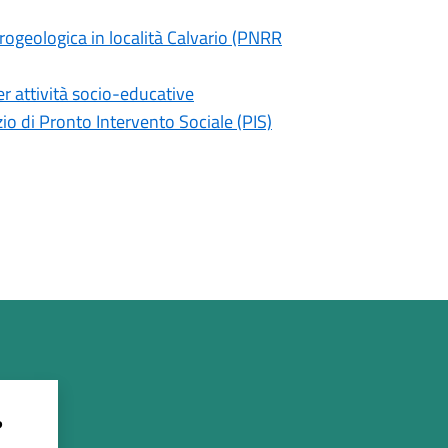
ogeologica in località Calvario (PNRR
er attività socio-educative
io di Pronto Intervento Sociale (PIS)
?