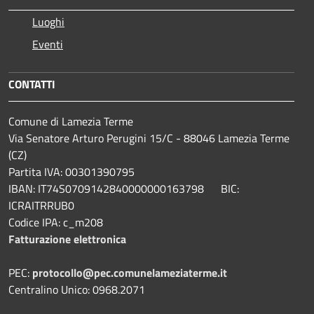
Luoghi
Eventi
CONTATTI
Comune di Lamezia Terme
Via Senatore Arturo Perugini 15/C - 88046 Lamezia Terme
(CZ)
Partita IVA: 00301390795
IBAN: IT74S0709142840000000163798 BIC:
ICRAITRRUB0
Codice IPA: c_m208
Fatturazione elettronica
PEC:
protocollo@pec.comunelameziaterme.it
Centralino Unico: 0968.2071