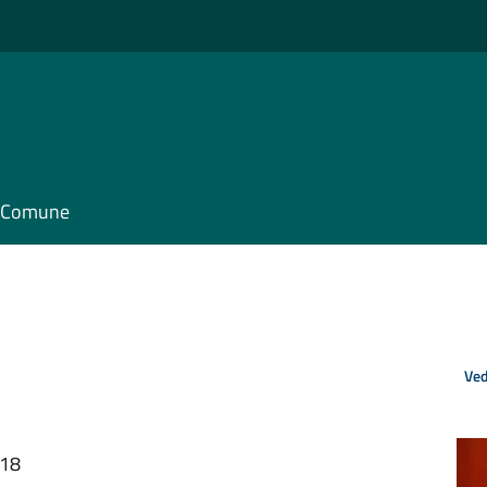
il Comune
Ved
:18