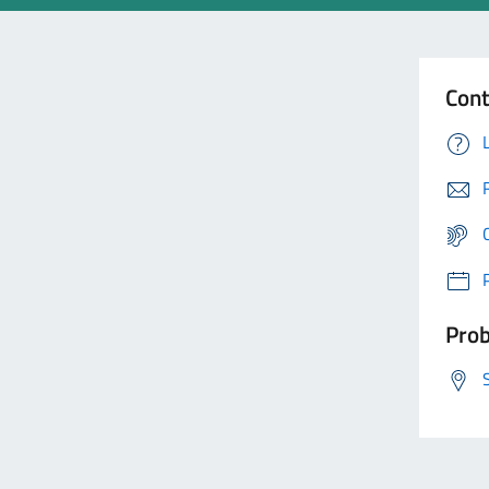
Cont
Prob