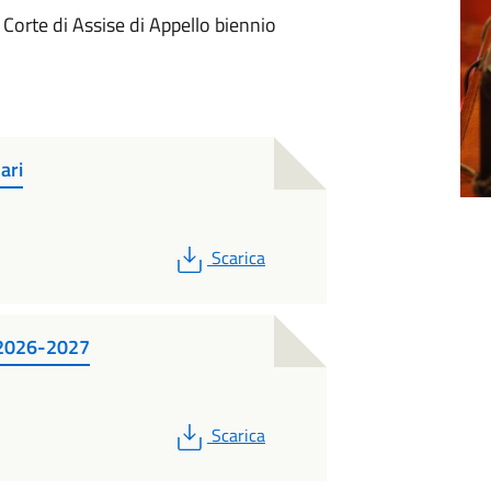
i Corte di Assise di Appello biennio
ari
PDF
Scarica
o 2026-2027
PDF
Scarica