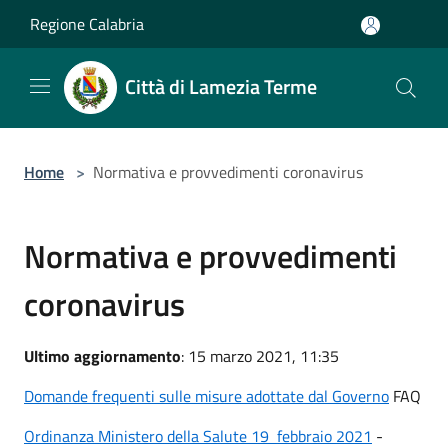
Salta al contenuto principale
Regione Calabria
Città di Lamezia Terme
Home
>
Normativa e provvedimenti coronavirus
Normativa e provvedimenti
coronavirus
Ultimo aggiornamento
: 15 marzo 2021, 11:35
Domande frequenti sulle misure adottate dal Governo
FAQ
Ordinanza Ministero della Salute 19 febbraio 2021
-