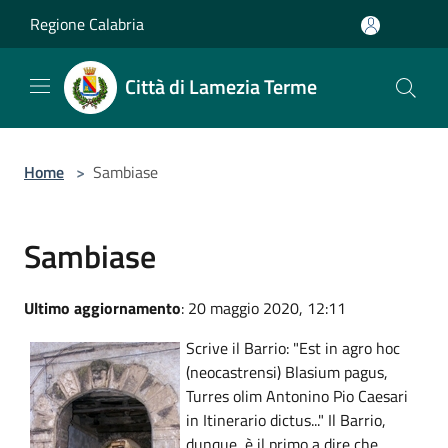
Salta al contenuto principale
Regione Calabria
Città di Lamezia Terme
Home
>
Sambiase
Sambiase
Ultimo aggiornamento
: 20 maggio 2020, 12:11
Scrive il Barrio: "Est in agro hoc
(neocastrensi) Blasium pagus,
Turres olim Antonino Pio Caesari
in Itinerario dictus..." Il Barrio,
dunque, è il primo a dire che