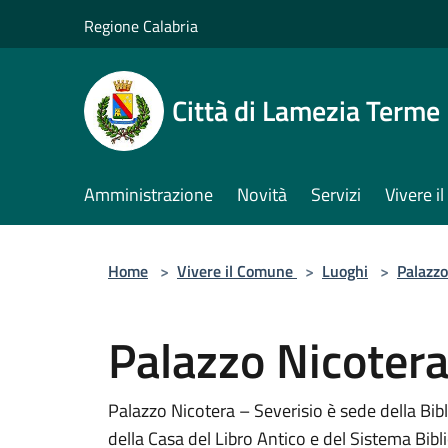
Salta al contenuto principale
Regione Calabria
Città di Lamezia Terme
Amministrazione
Novità
Servizi
Vivere 
Home
>
Vivere il Comune
>
Luoghi
>
Palazzo
Palazzo Nicotera
Palazzo Nicotera – Severisio è sede della Bi
della Casa del Libro Antico e del Sistema Bib