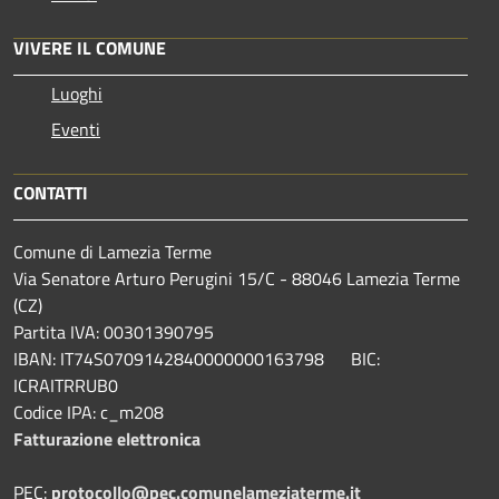
VIVERE IL COMUNE
Luoghi
Eventi
CONTATTI
Comune di Lamezia Terme
Via Senatore Arturo Perugini 15/C - 88046 Lamezia Terme
(CZ)
Partita IVA: 00301390795
IBAN: IT74S0709142840000000163798 BIC:
ICRAITRRUB0
Codice IPA: c_m208
Fatturazione elettronica
PEC:
protocollo@pec.comunelameziaterme.it