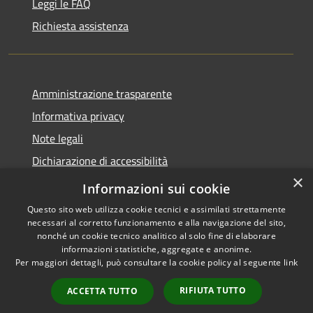
Leggi le FAQ
Richiesta assistenza
Amministrazione trasparente
Informativa privacy
Note legali
Dichiarazione di accessibilità
×
Feedback accessibilità
Informazioni sui cookie
Questo sito web utilizza cookie tecnici e assimilati strettamente
necessari al corretto funzionamento e alla navigazione del sito,
nonché un cookie tecnico analitico al solo fine di elaborare
informazioni statistiche, aggregate e anonime.
RSS
Copyright © 2026 • Città di
Per maggiori dettagli, può consultare la cookie policy al seguente
link
Accessibilità
Lamezia Terme • Powered by
Privacy
Municipium
Accesso
•
RIFIUTA TUTTO
ACCETTA TUTTO
Cookie
redazione