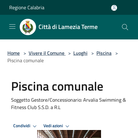
Salta al contenuto principale
Regione Calabria
Città di Lamezia Terme
Home
>
Vivere il Comune
>
Luoghi
>
Piscina
>
Piscina comunale
Piscina comunale
Soggetto Gestore/Concessionario: Arvalia Swimming &
Fitness Club S.S.D. a R.L
Condividi
Vedi azioni