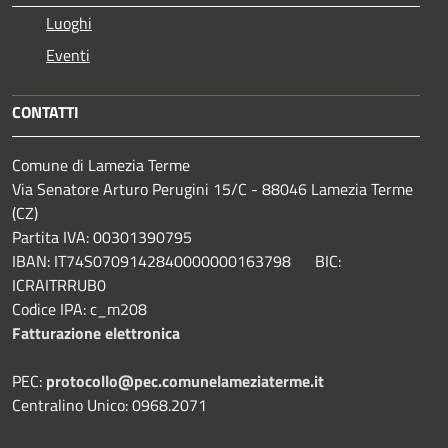
Luoghi
Eventi
CONTATTI
Comune di Lamezia Terme
Via Senatore Arturo Perugini 15/C - 88046 Lamezia Terme
(CZ)
Partita IVA: 00301390795
IBAN: IT74S0709142840000000163798 BIC:
ICRAITRRUB0
Codice IPA: c_m208
Fatturazione elettronica
PEC:
protocollo@pec.comunelameziaterme.it
Centralino Unico: 0968.2071