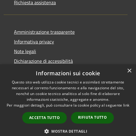
Richiesta assistenza
Amministrazione trasparente
Informativa privacy
Note legali
Dichiarazione di accessibilità
×
Feedback accessibilità
Informazioni sui cookie
Questo sito web utilizza cookie tecnici e assimilati strettamente
necessari al corretto funzionamento e alla navigazione del sito,
nonché un cookie tecnico analitico al solo fine di elaborare
informazioni statistiche, aggregate e anonime.
RSS
Copyright © 2026 • Città di
Per maggiori dettagli, può consultare la cookie policy al seguente
link
Accessibilità
Lamezia Terme • Powered by
Privacy
Municipium
Accesso
•
RIFIUTA TUTTO
ACCETTA TUTTO
Cookie
redazione
Mappa del sito
MOSTRA DETTAGLI