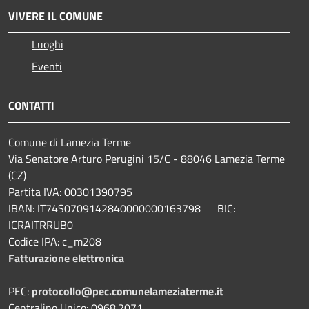
VIVERE IL COMUNE
Luoghi
Eventi
CONTATTI
Comune di Lamezia Terme
Via Senatore Arturo Perugini 15/C - 88046 Lamezia Terme
(CZ)
Partita IVA: 00301390795
IBAN: IT74S0709142840000000163798 BIC:
ICRAITRRUB0
Codice IPA: c_m208
Fatturazione elettronica
PEC:
protocollo@pec.comunelameziaterme.it
Centralino Unico: 0968.2071