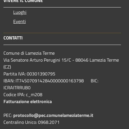
VIVERE IL COMUNE
Luoghi
Eventi
CONTATTI
Comune di Lamezia Terme
Via Senatore Arturo Perugini 15/C - 88046 Lamezia Terme
(CZ)
Partita IVA: 00301390795
IBAN: IT74S0709142840000000163798 BIC:
ICRAITRRUB0
Codice IPA: c_m208
Fatturazione elettronica
PEC:
protocollo@pec.comunelameziaterme.it
Centralino Unico: 0968.2071