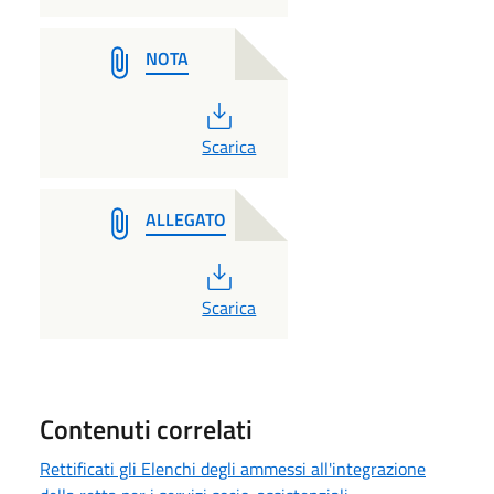
NOTA
PDF
Scarica
ALLEGATO
PDF
Scarica
Contenuti correlati
Rettificati gli Elenchi degli ammessi all'integrazione