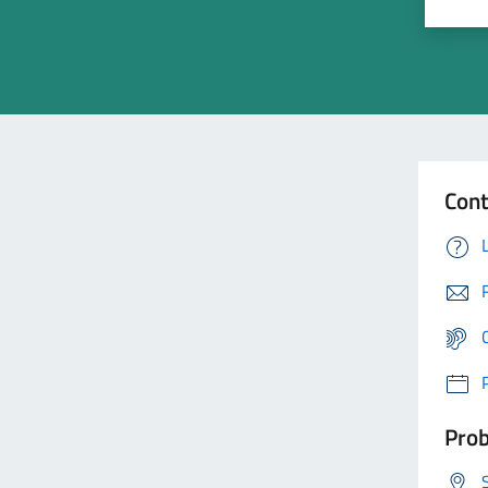
Cont
Prob