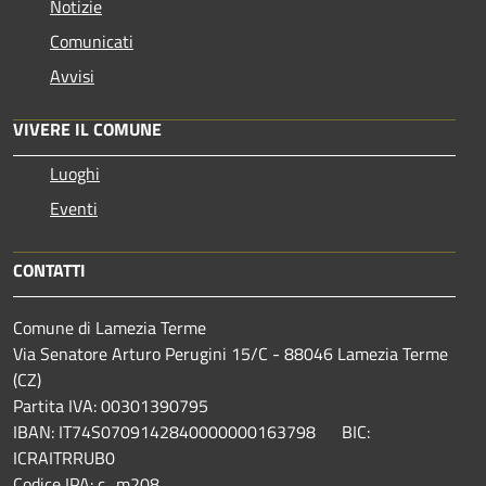
Notizie
Comunicati
Avvisi
VIVERE IL COMUNE
Luoghi
Eventi
CONTATTI
Comune di Lamezia Terme
Via Senatore Arturo Perugini 15/C - 88046 Lamezia Terme
(CZ)
Partita IVA: 00301390795
IBAN: IT74S0709142840000000163798 BIC:
ICRAITRRUB0
Codice IPA: c_m208