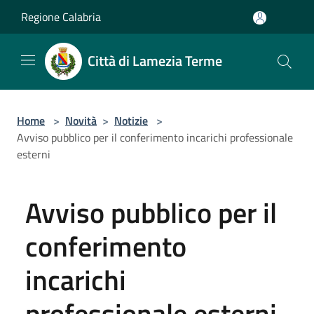
Salta al contenuto principale
Regione Calabria
Città di Lamezia Terme
Home
>
Novità
>
Notizie
>
Avviso pubblico per il conferimento incarichi professionale
esterni
Avviso pubblico per il
conferimento
incarichi
professionale esterni