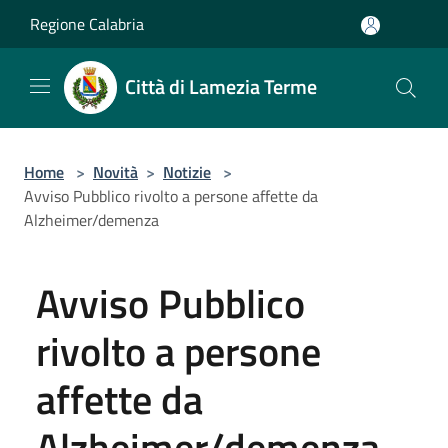
Salta al contenuto principale
Regione Calabria
Città di Lamezia Terme
Home
>
Novità
>
Notizie
>
Avviso Pubblico rivolto a persone affette da
Alzheimer/demenza
Avviso Pubblico
rivolto a persone
affette da
Alzheimer/demenza