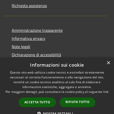
Richiesta assistenza
Amministrazione trasparente
Informativa privacy
Note legali
Dichiarazione di accessibilità
×
Feedback accessibilità
Informazioni sui cookie
Questo sito web utilizza cookie tecnici e assimilati strettamente
necessari al corretto funzionamento e alla navigazione del sito,
nonché un cookie tecnico analitico al solo fine di elaborare
informazioni statistiche, aggregate e anonime.
RSS
Copyright © 2026 • Città di
Per maggiori dettagli, può consultare la cookie policy al seguente
link
Accessibilità
Lamezia Terme • Powered by
Privacy
Municipium
Accesso
•
RIFIUTA TUTTO
ACCETTA TUTTO
Cookie
redazione
Mappa del sito
MOSTRA DETTAGLI