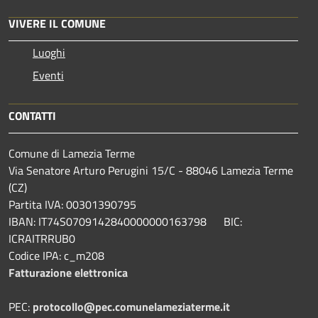
VIVERE IL COMUNE
Luoghi
Eventi
CONTATTI
Comune di Lamezia Terme
Via Senatore Arturo Perugini 15/C - 88046 Lamezia Terme
(CZ)
Partita IVA: 00301390795
IBAN: IT74S0709142840000000163798 BIC:
ICRAITRRUB0
Codice IPA: c_m208
Fatturazione elettronica
PEC:
protocollo@pec.comunelameziaterme.it