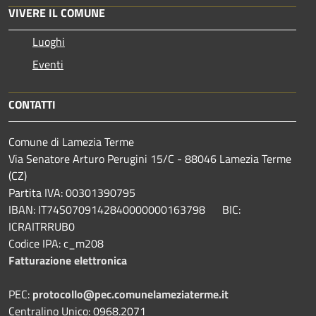
VIVERE IL COMUNE
Luoghi
Eventi
CONTATTI
Comune di Lamezia Terme
Via Senatore Arturo Perugini 15/C - 88046 Lamezia Terme
(CZ)
Partita IVA: 00301390795
IBAN: IT74S0709142840000000163798 BIC:
ICRAITRRUB0
Codice IPA: c_m208
Fatturazione elettronica
PEC:
protocollo@pec.comunelameziaterme.it
Centralino Unico: 0968.2071