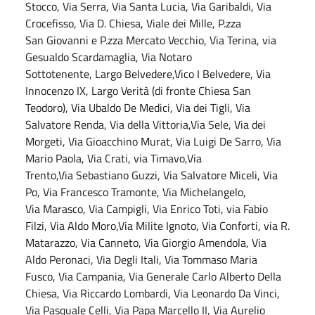
Stocco, Via Serra, Via Santa Lucia, Via Garibaldi, Via
Crocefisso, Via D. Chiesa, Viale dei Mille, P.zza
San Giovanni e P.zza Mercato Vecchio, Via Terina, via
Gesualdo Scardamaglia, Via Notaro
Sottotenente, Largo Belvedere,Vico I Belvedere, Via
Innocenzo IX, Largo Verità (di fronte Chiesa San
Teodoro), Via Ubaldo De Medici, Via dei Tigli, Via
Salvatore Renda, Via della Vittoria,Via Sele, Via dei
Morgeti, Via Gioacchino Murat, Via Luigi De Sarro, Via
Mario Paola, Via Crati, via Timavo,Via
Trento,Via Sebastiano Guzzi, Via Salvatore Miceli, Via
Po, Via Francesco Tramonte, Via Michelangelo,
Via Marasco, Via Campigli, Via Enrico Toti, via Fabio
Filzi, Via Aldo Moro,Via Milite Ignoto, Via Conforti, via R.
Matarazzo, Via Canneto, Via Giorgio Amendola, Via
Aldo Peronaci, Via Degli Itali, Via Tommaso Maria
Fusco, Via Campania, Via Generale Carlo Alberto Della
Chiesa, Via Riccardo Lombardi, Via Leonardo Da Vinci,
Via Pasquale Celli, Via Papa Marcello II, Via Aurelio