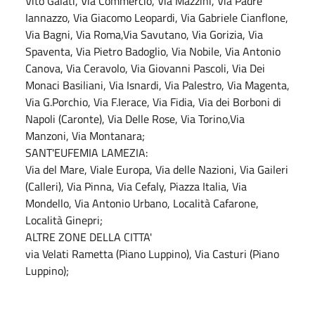
Vito Galati, Via Commercio, Via Mazzini, Via Padre
Iannazzo, Via Giacomo Leopardi, Via Gabriele Cianflone,
Via Bagni, Via Roma,Via Savutano, Via Gorizia, Via
Spaventa, Via Pietro Badoglio, Via Nobile, Via Antonio
Canova, Via Ceravolo, Via Giovanni Pascoli, Via Dei
Monaci Basiliani, Via Isnardi, Via Palestro, Via Magenta,
Via G.Porchio, Via F.Ierace, Via Fidia, Via dei Borboni di
Napoli (Caronte), Via Delle Rose, Via Torino,Via
Manzoni, Via Montanara;
SANT'EUFEMIA LAMEZIA:
Via del Mare, Viale Europa, Via delle Nazioni, Via Gaileri
(Calleri), Via Pinna, Via Cefaly, Piazza Italia, Via
Mondello, Via Antonio Urbano, Località Cafarone,
Località Ginepri;
ALTRE ZONE DELLA CITTA'
via Velati Rametta (Piano Luppino), Via Casturi (Piano
Luppino);