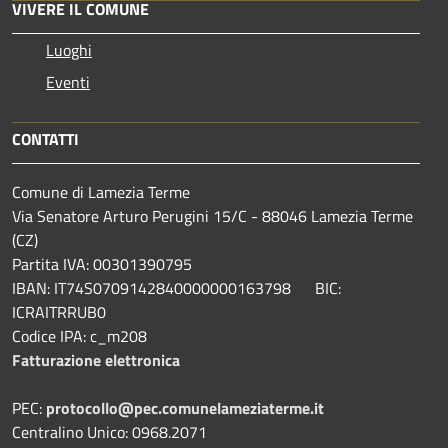
VIVERE IL COMUNE
Luoghi
Eventi
CONTATTI
Comune di Lamezia Terme
Via Senatore Arturo Perugini 15/C - 88046 Lamezia Terme
(CZ)
Partita IVA: 00301390795
IBAN: IT74S0709142840000000163798 BIC:
ICRAITRRUB0
Codice IPA: c_m208
Fatturazione elettronica
PEC:
protocollo@pec.comunelameziaterme.it
Centralino Unico: 0968.2071