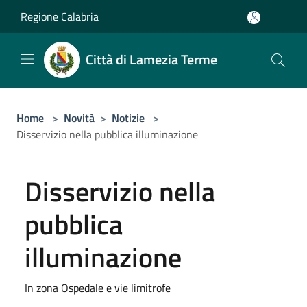
Salta al contenuto principale
Regione Calabria
Città di Lamezia Terme
Home
>
Novità
>
Notizie
>
Disservizio nella pubblica illuminazione
Disservizio nella
pubblica
illuminazione
In zona Ospedale e vie limitrofe