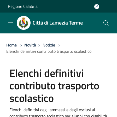
Salta al contenuto principale
Regione Calabria
Città di Lamezia Terme
Home
>
Novità
>
Notizie
>
Elenchi definitivi contributo trasporto scolastico
Elenchi definitivi
contributo trasporto
scolastico
Elenchi definitivi degli ammessi e degli esclusi al
contributo trasporto scolastico per alunni con disabilità