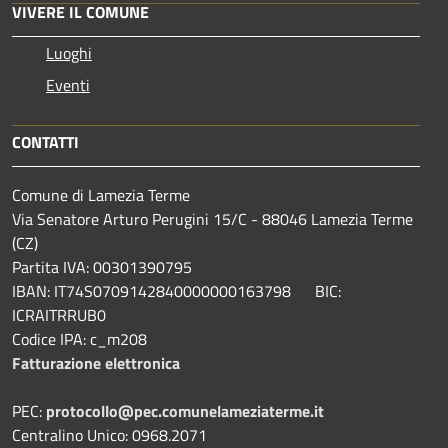
VIVERE IL COMUNE
Luoghi
Eventi
CONTATTI
Comune di Lamezia Terme
Via Senatore Arturo Perugini 15/C - 88046 Lamezia Terme
(CZ)
Partita IVA: 00301390795
IBAN: IT74S0709142840000000163798 BIC:
ICRAITRRUB0
Codice IPA: c_m208
Fatturazione elettronica
PEC:
protocollo@pec.comunelameziaterme.it
Centralino Unico: 0968.2071