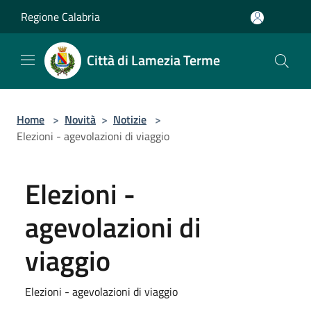
Salta al contenuto principale
Regione Calabria
Città di Lamezia Terme
Home
>
Novità
>
Notizie
>
Elezioni - agevolazioni di viaggio
Elezioni -
agevolazioni di
viaggio
Elezioni - agevolazioni di viaggio