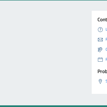
Cont
Prob