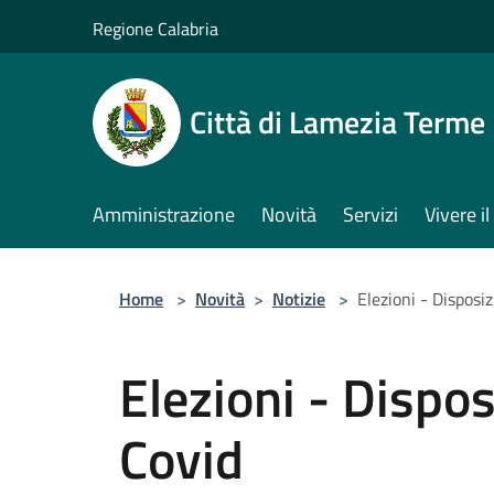
Salta al contenuto principale
Regione Calabria
Città di Lamezia Terme
Amministrazione
Novità
Servizi
Vivere 
Home
>
Novità
>
Notizie
>
Elezioni - Disposi
Elezioni - Dispos
Covid