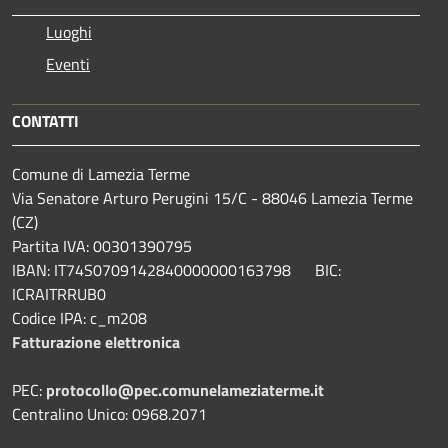
Luoghi
Eventi
CONTATTI
Comune di Lamezia Terme
Via Senatore Arturo Perugini 15/C - 88046 Lamezia Terme
(CZ)
Partita IVA: 00301390795
IBAN: IT74S0709142840000000163798 BIC:
ICRAITRRUB0
Codice IPA: c_m208
Fatturazione elettronica
PEC:
protocollo@pec.comunelameziaterme.it
Centralino Unico: 0968.2071