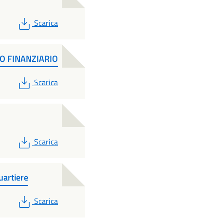
PDF
Scarica
O FINANZIARIO
PDF
Scarica
PDF
Scarica
artiere
PDF
Scarica