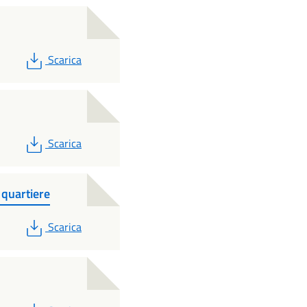
PDF
Scarica
PDF
Scarica
quartiere
PDF
Scarica