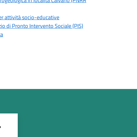
ogeologica in località Calvario (PNRR
er attività socio-educative
io di Pronto Intervento Sociale (PIS)
ta
?