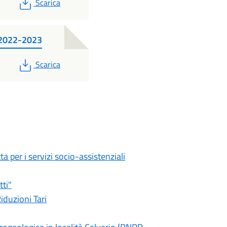
PDF
Scarica
s 2022-2023
PDF
Scarica
a per i servizi socio-assistenziali
tti"
iduzioni Tari