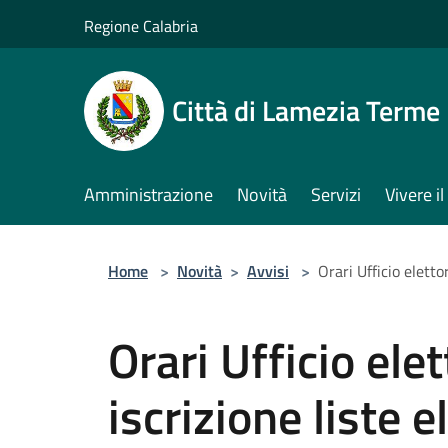
Salta al contenuto principale
Regione Calabria
Città di Lamezia Terme
Amministrazione
Novità
Servizi
Vivere 
Home
>
Novità
>
Avvisi
>
Orari Ufficio elettor
Orari Ufficio elet
iscrizione liste e