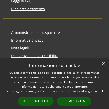
Leggi le FAQ
Richiesta assistenza
Amministrazione trasparente
Informativa privacy
Note legali
Dichiarazione di accessibilità
×
Feedback accessibilità
Informazioni sui cookie
Questo sito web utilizza cookie tecnici e assimilati strettamente
necessari al corretto funzionamento e alla navigazione del sito,
nonché un cookie tecnico analitico al solo fine di elaborare
informazioni statistiche, aggregate e anonime.
RSS
Copyright © 2026 • Città di
Per maggiori dettagli, può consultare la cookie policy al seguente
link
Accessibilità
Lamezia Terme • Powered by
Privacy
Municipium
Accesso
•
RIFIUTA TUTTO
ACCETTA TUTTO
Cookie
redazione