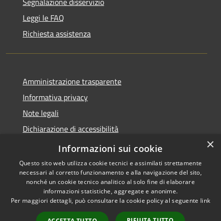
Segnalazione disservizio
Leggi le FAQ
Richiesta assistenza
Amministrazione trasparente
Informativa privacy
Note legali
Dichiarazione di accessibilità
×
Feedback accessibilità
Informazioni sui cookie
Questo sito web utilizza cookie tecnici e assimilati strettamente
necessari al corretto funzionamento e alla navigazione del sito,
nonché un cookie tecnico analitico al solo fine di elaborare
informazioni statistiche, aggregate e anonime.
RSS
Copyright © 2026 • Città di
Per maggiori dettagli, può consultare la cookie policy al seguente
link
Accessibilità
Lamezia Terme • Powered by
Privacy
Municipium
Accesso
•
RIFIUTA TUTTO
ACCETTA TUTTO