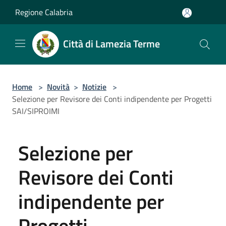
Salta al contenuto principale
Regione Calabria
Città di Lamezia Terme
Home
>
Novità
>
Notizie
>
Selezione per Revisore dei Conti indipendente per Progetti
SAI/SIPROIMI
Selezione per
Revisore dei Conti
indipendente per
Progetti