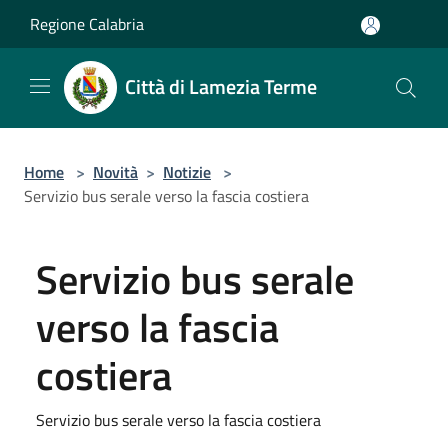
Salta al contenuto principale
Regione Calabria
Città di Lamezia Terme
Home
>
Novità
>
Notizie
>
Servizio bus serale verso la fascia costiera
Servizio bus serale
verso la fascia
costiera
Servizio bus serale verso la fascia costiera