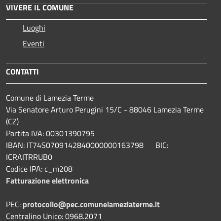
VIVERE IL COMUNE
Luoghi
Eventi
CONTATTI
Comune di Lamezia Terme
Via Senatore Arturo Perugini 15/C - 88046 Lamezia Terme
(CZ)
Partita IVA: 00301390795
IBAN: IT74S0709142840000000163798 BIC:
ICRAITRRUB0
Codice IPA: c_m208
Fatturazione elettronica
PEC:
protocollo@pec.comunelameziaterme.it
Centralino Unico: 0968.2071