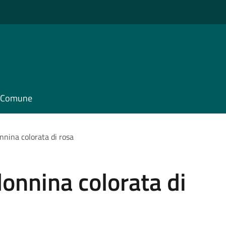
il Comune
nnina colorata di rosa
onnina colorata di