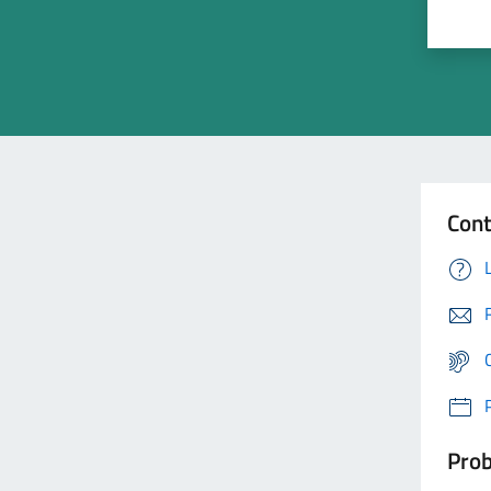
Cont
Prob