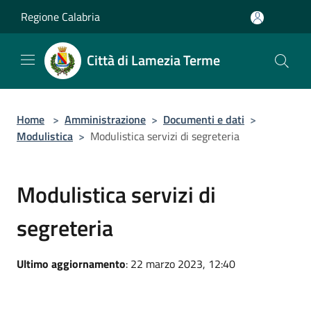
Salta al contenuto principale
Regione Calabria
Città di Lamezia Terme
Home
>
Amministrazione
>
Documenti e dati
>
Modulistica
>
Modulistica servizi di segreteria
Modulistica servizi di
segreteria
Ultimo aggiornamento
: 22 marzo 2023, 12:40