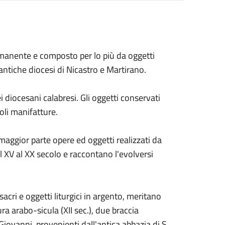
rmanente e composto per lo più da oggetti
e antiche diocesi di Nicastro e Martirano.
 diocesani calabresi. Gli oggetti conservati
oli manifatture.
 maggior parte opere ed oggetti realizzati da
l XV al XX secolo e raccontano l'evolversi
 sacri e oggetti liturgici in argento, meritano
ra arabo-sicula (XII sec.), due braccia
Giovanni, provenienti dall'antica abbazia di S.