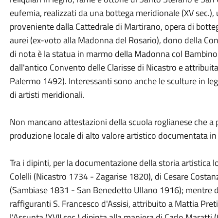
eufemia, realizzati da una bottega meridionale (XV sec.),
proveniente dalla Cattedrale di Martirano, opera di botteg
aurei (ex-voto alla Madonna del Rosario), dono della Con
di nota è la statua in marmo della Madonna col Bambino
dall'antico Convento delle Clarisse di Nicastro e attribu
Palermo 1492). Interessanti sono anche le sculture in leg
di artisti meridionali.
Non mancano attestazioni della scuola roglianese che a p
produzione locale di alto valore artistico documentata in di
Tra i dipinti, per la documentazione della storia artistica l
Colelli (Nicastro 1734 - Zagarise 1820), di Cesare Costanz
(Sambiase 1831 - San Benedetto Ullano 1916); mentre di p
raffiguranti S. Francesco d'Assisi, attribuito a Mattia Pre
l'Assunta (XVII sec.) dipinta alla maniera di Carlo Marat