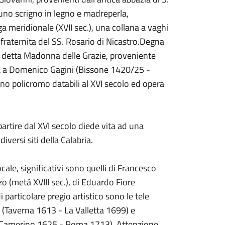
 uno scrigno in legno e madreperla,
a meridionale (XVII sec.), una collana a vaghi
fraternita del SS. Rosario di Nicastro.Degna
 detta Madonna delle Grazie, proveniente
ita a Domenico Gagini (Bissone 1420/25 -
no policromo databili al XVI secolo ed opera
artire dal XVI secolo diede vita ad una
versi siti della Calabria.
ocale, significativi sono quelli di Francesco
o (metà XVIII sec.), di Eduardo Fiore
articolare pregio artistico sono le tele
ti (Taverna 1613 - La Valletta 1699) e
ti (Camerino 1625 - Roma 1713). Attenzione