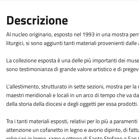
Descrizione
Al nucleo originario, esposto nel 1993 in una mostra pe
liturgici, si sono aggiunti tanti materiali provenienti dall
La collezione esposta è una delle più importanti dei musei
sono testimonianza di grande valore artistico e di pregev
L'allestimento, strutturato in sette sezioni, mostra per la
maestri meridionali e locali in un arco di tempo che va da
della storia della diocesi e degli oggetti per essa prodotti.
Tra i tanti materiali esposti, relativi per lo più a paramenti
attenzione un cofanetto in legno e avorio dipinto, di fattu
reliquiari in legno, rame e ottone di Santo Stefano e San 