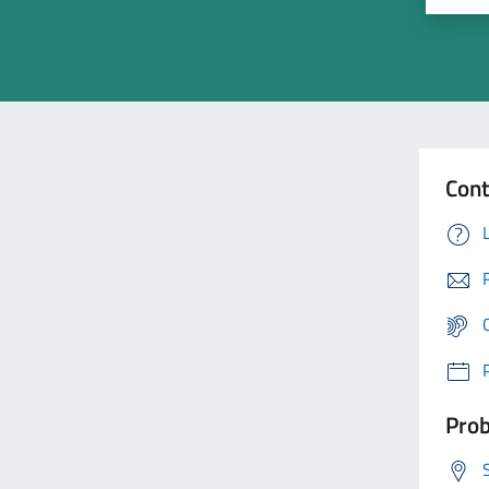
Cont
Prob