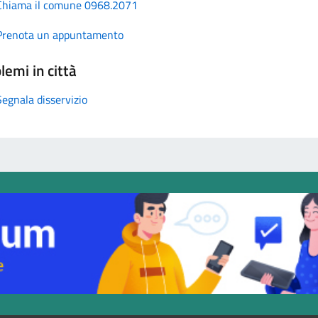
Chiama il comune 0968.2071
Prenota un appuntamento
lemi in città
Segnala disservizio