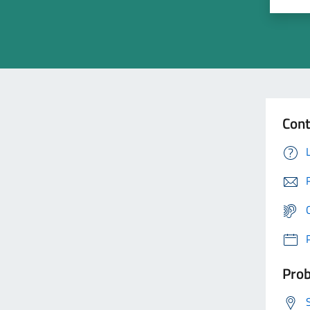
Cont
Prob