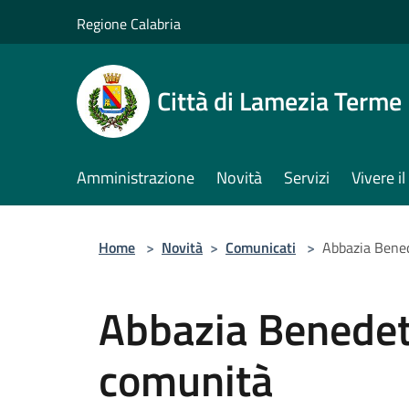
Salta al contenuto principale
Regione Calabria
Città di Lamezia Terme
Amministrazione
Novità
Servizi
Vivere 
Home
>
Novità
>
Comunicati
>
Abbazia Bened
Abbazia Benedett
comunità