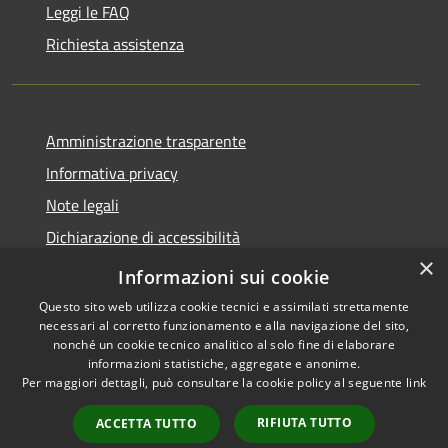
Leggi le FAQ
Richiesta assistenza
Amministrazione trasparente
Informativa privacy
Note legali
Dichiarazione di accessibilità
×
Feedback accessibilità
Informazioni sui cookie
Questo sito web utilizza cookie tecnici e assimilati strettamente
necessari al corretto funzionamento e alla navigazione del sito,
nonché un cookie tecnico analitico al solo fine di elaborare
informazioni statistiche, aggregate e anonime.
RSS
Copyright © 2026 • Città di
Per maggiori dettagli, può consultare la cookie policy al seguente
link
Accessibilità
Lamezia Terme • Powered by
Privacy
Municipium
Accesso
•
RIFIUTA TUTTO
ACCETTA TUTTO
Cookie
redazione