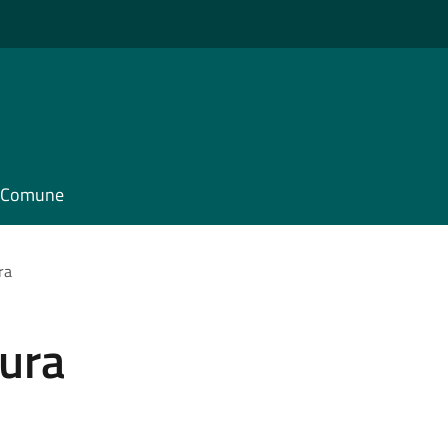
il Comune
ra
tura