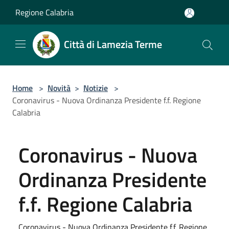
Salta al contenuto principale
Regione Calabria
Città di Lamezia Terme
Home
>
Novità
>
Notizie
>
Coronavirus - Nuova Ordinanza Presidente f.f. Regione
Calabria
Coronavirus - Nuova
Ordinanza Presidente
f.f. Regione Calabria
Coronavirus - Nuova Ordinanza Presidente f.f. Regione