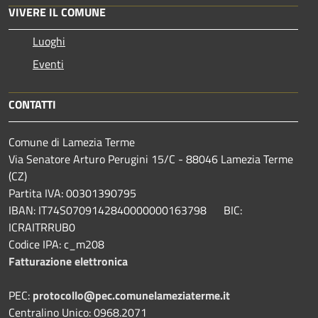
VIVERE IL COMUNE
Luoghi
Eventi
CONTATTI
Comune di Lamezia Terme
Via Senatore Arturo Perugini 15/C - 88046 Lamezia Terme
(CZ)
Partita IVA: 00301390795
IBAN: IT74S0709142840000000163798 BIC:
ICRAITRRUB0
Codice IPA: c_m208
Fatturazione elettronica
PEC:
protocollo@pec.comunelameziaterme.it
Centralino Unico: 0968.2071