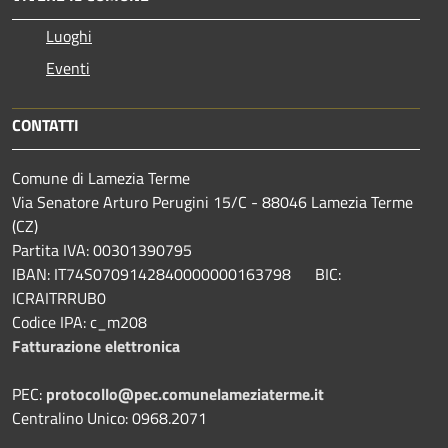
Luoghi
Eventi
CONTATTI
Comune di Lamezia Terme
Via Senatore Arturo Perugini 15/C - 88046 Lamezia Terme
(CZ)
Partita IVA: 00301390795
IBAN: IT74S0709142840000000163798 BIC:
ICRAITRRUB0
Codice IPA: c_m208
Fatturazione elettronica
PEC:
protocollo@pec.comunelameziaterme.it
Centralino Unico: 0968.2071