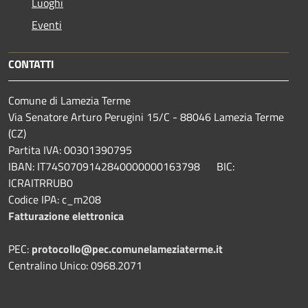
Luoghi
Eventi
CONTATTI
Comune di Lamezia Terme
Via Senatore Arturo Perugini 15/C - 88046 Lamezia Terme
(CZ)
Partita IVA: 00301390795
IBAN: IT74S0709142840000000163798 BIC:
ICRAITRRUB0
Codice IPA: c_m208
Fatturazione elettronica
PEC:
protocollo@pec.comunelameziaterme.it
Centralino Unico: 0968.2071