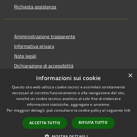
Richiesta assistenza
Amministrazione trasparente
Informativa privacy
Note legali
Dichiarazione di accessibilità
×
Feedback accessibilità
Informazioni sui cookie
Questo sito web utilizza cookie tecnici e assimilati strettamente
necessari al corretto funzionamento e alla navigazione del sito,
nonché un cookie tecnico analitico al solo fine di elaborare
informazioni statistiche, aggregate e anonime.
RSS
Copyright © 2026 • Città di
Per maggiori dettagli, può consultare la cookie policy al seguente
link
Accessibilità
Lamezia Terme • Powered by
Privacy
Municipium
Accesso
•
RIFIUTA TUTTO
ACCETTA TUTTO
Cookie
redazione
Mappa del sito
MOSTRA DETTAGLI