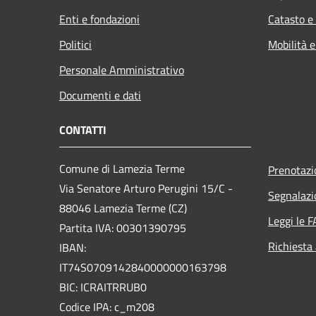
Enti e fondazioni
Catasto e
Politici
Mobilità e
Personale Amministrativo
Documenti e dati
CONTATTI
Comune di Lamezia Terme
Prenotaz
Via Senatore Arturo Perugini 15/C -
Segnalazi
88046 Lamezia Terme (CZ)
Leggi le 
Partita IVA: 00301390795
Richiesta
IBAN:
IT74S0709142840000000163798
BIC: ICRAITRRUB0
Codice IPA: c_m208