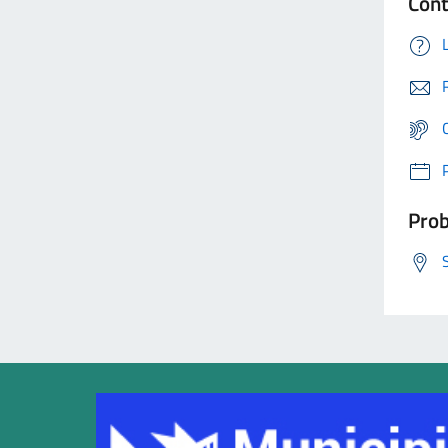
Cont
Prob