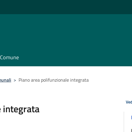
il Comune
munali
>
Piano area polifunzionale integrata
Ved
 integrata